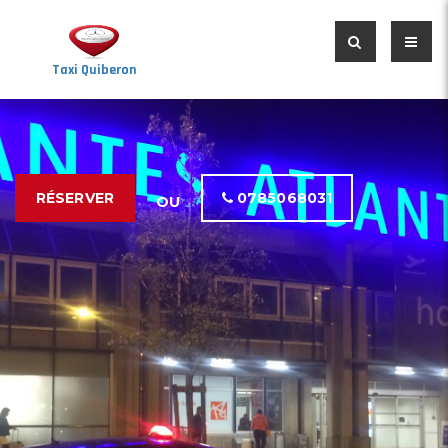
Taxi Quiberon
RÉSERVER
0785068031
OU