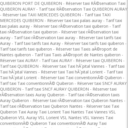
QUIBERON PORT DE QUIBERON
-
Réserver taxi RÃ©servation Taxi
QUIBERON AURAY
-
Tarif taxi RÃ©servation Taxi QUIBERON AURAY
-
Réserver taxi TAXI MERCEDES QUIBERON
-
Tarif taxi TAXI
MERCEDES QUIBERON
-
Réserver taxi taxi palais auray
-
Tarif taxi
taxi palais auray
-
Réserver taxi rÃ©servation taxi quiberon
-
Tarif
taxi rÃ©servation taxi quiberon
-
Réserver taxi rÃ©servation taxi
auray
-
Tarif taxi rÃ©servation taxi auray
-
Réserver taxi tarifs taxi
Auray
-
Tarif taxi tarifs taxi Auray
-
Réserver taxi tarifs taxi quiberon
-
Tarif taxi tarifs taxi quiberon
-
Réserver taxi Taxis aÃ©roport de
Nantes quiberon
-
Tarif taxi Taxis aÃ©roport de Nantes quiberon
-
Réserver taxi AURAY
-
Tarif taxi AURAY
-
Réserver taxi QUIBERON
-
Tarif taxi QUIBERON
-
Réserver taxi Taxi hÃ´pital Vannes
-
Tarif taxi
Taxi hÃ´pital Vannes
-
Réserver taxi Taxi hÃ´pital Lorient
-
Tarif taxi
Taxi hÃ´pital Lorient
-
Réserver taxi Taxi conventionnÃ© Quiberon
-
Tarif taxi Taxi conventionnÃ© Quiberon
-
Réserver taxi SNCF AURAY
QUIBERON
-
Tarif taxi SNCF AURAY QUIBERON
-
Réserver taxi
rÃ©servation taxis Auray Quiberon
-
Tarif taxi rÃ©servation taxis
Auray Quiberon
-
Réserver taxi rÃ©servation taxi Quiberon Nantes
-
Tarif taxi rÃ©servation taxi Quiberon Nantes
-
Réserver taxi Taxi
Quiberon Taxi Auray Taxi Lorient Taxi Nantes Taxi Vannes VSL
Quiberon VSL Auray VSL Lorient VSL Nantes VSL Vannes Taxi
conventionnÃ© Quiberon Taxi conventionnÃ© Auray Taxi