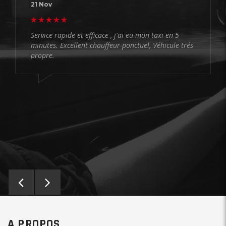
21 Nov
Service rapide et efficace , j'ai eu mon taxi en 5
minutes. Excellent chauffeur ponctuel, Véhicule trés
propre.
A PROPOS